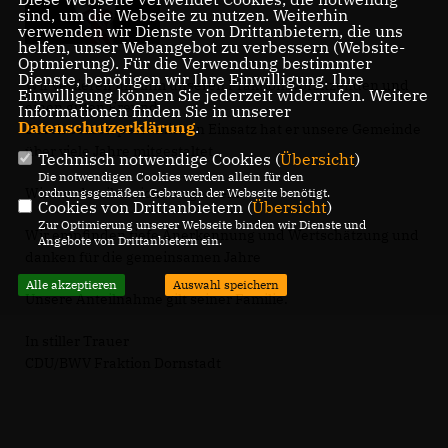
sind, um die Webseite zu nutzen. Weiterhin
verwenden wir Dienste von Drittanbietern, die uns
helfen, unser Webangebot zu verbessern (Website-
Optmierung). Für die Verwendung bestimmter
Dienste, benötigen wir Ihre Einwilligung. Ihre
Wir verlieren mit ihm unseren Fraktionsvorsitzenden und
Einwilligung können Sie jederzeit widerrufen. Weitere
einen guten Freund.
Informationen finden Sie in unserer
Datenschutzerklärung
.
Durch seinen persönlichen Einsatz hat er unsere Gemeinde
über viele Jahre mitgestaltet.
Technisch notwendige Cookies (
Übersicht
)
Die notwendigen Cookies werden allein für den
Wir werden ihn nicht vergessen.
ordnungsgemäßen Gebrauch der Webseite benötigt.
Cookies von Drittanbietern (
Übersicht
)
Zur Optimierung unserer Webseite binden wir Dienste und
Wir empfinden tiefe Anerkennung und Wertschätzung und
Angebote von Drittanbietern ein.
danken für die gemeinsamen Jahre
Alle akzeptieren
Auswahl speichern
Unsere Anteilnahme gilt seiner Familie.
In stiller Trauer
CDU/BWV Fraktion Dornstadt