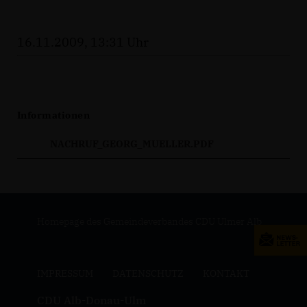
16.11.2009, 13:31 Uhr
Informationen
NACHRUF_GEORG_MUELLER.PDF
Homepage des Gemeindeverbandes CDU Ulmer Alb
IMPRESSUM
DATENSCHUTZ
KONTAKT
CDU Alb-Donau-Ulm