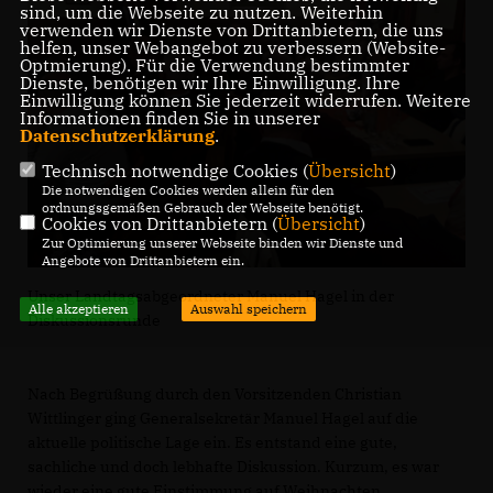
sind, um die Webseite zu nutzen. Weiterhin
verwenden wir Dienste von Drittanbietern, die uns
helfen, unser Webangebot zu verbessern (Website-
Optmierung). Für die Verwendung bestimmter
Dienste, benötigen wir Ihre Einwilligung. Ihre
Einwilligung können Sie jederzeit widerrufen. Weitere
Informationen finden Sie in unserer
Datenschutzerklärung
.
Technisch notwendige Cookies (
Übersicht
)
Die notwendigen Cookies werden allein für den
ordnungsgemäßen Gebrauch der Webseite benötigt.
Cookies von Drittanbietern (
Übersicht
)
Zur Optimierung unserer Webseite binden wir Dienste und
Angebote von Drittanbietern ein.
Unser Landtagsabgeordneter Manuel Hagel in der
Alle akzeptieren
Auswahl speichern
Diskussionsrunde
Nach Begrüßung durch den Vorsitzenden Christian
Wittlinger ging Generalsekretär Manuel Hagel auf die
aktuelle politische Lage ein. Es entstand eine gute,
sachliche und doch lebhafte Diskussion. Kurzum, es war
wieder eine gute Einstimmung auf Weihnachten.