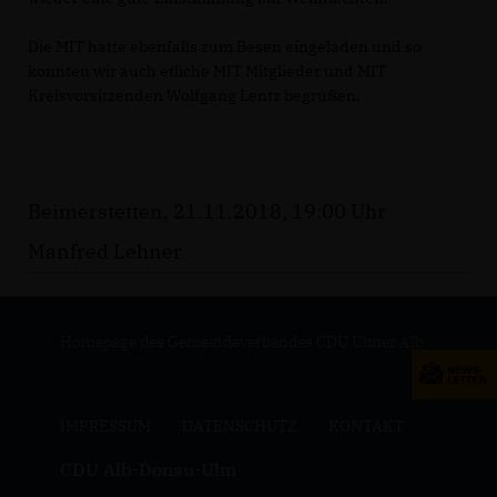
Die MIT hatte ebenfalls zum Besen eingeladen und so
konnten wir auch etliche MIT Mitglieder und MIT
Kreisvorsitzenden Wolfgang Lentz begrüßen.
Beimerstetten, 21.11.2018, 19:00 Uhr
Manfred Lehner
Homepage des Gemeindeverbandes CDU Ulmer Alb
IMPRESSUM
DATENSCHUTZ
KONTAKT
CDU Alb-Donau-Ulm